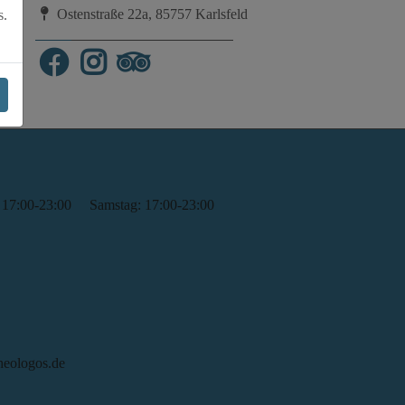
Ostenstraße 22a, 85757 Karlsfeld
s.
facebook
instagram
trip advisor
: 17:00-23:00
Samstag: 17:00-23:00
heologos.de