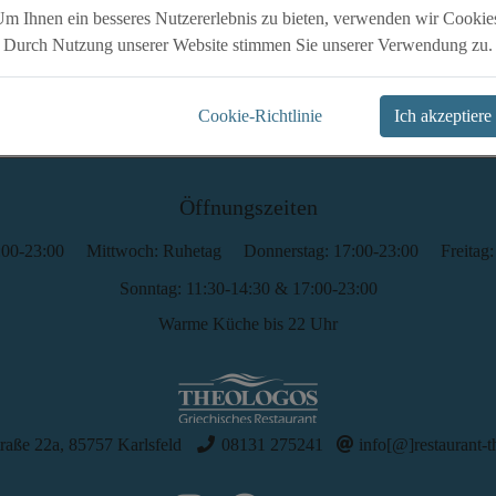
m Ihnen ein besseres Nutzererlebnis zu bieten, verwenden wir Cookie
Durch Nutzung unserer Website stimmen Sie unserer Verwendung zu.
Cookie-Richtlinie
Ich akzeptiere
Senden
Öffnungszeiten
:00-23:00
Mittwoch: Ruhetag
Donnerstag: 17:00-23:00
Freitag
Sonntag: 11:30-14:30 & 17:00-23:00
Warme Küche bis 22 Uhr
raße 22a, 85757 Karlsfeld
08131 275241
info[@]restaurant-t